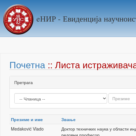
eНИР - Евиденција научноис
Почетна
:: Листа истраживач
Претрага
Презиме и име
Звање
Medaković Vlado
Доктор техничких наука у области и
редовни професор