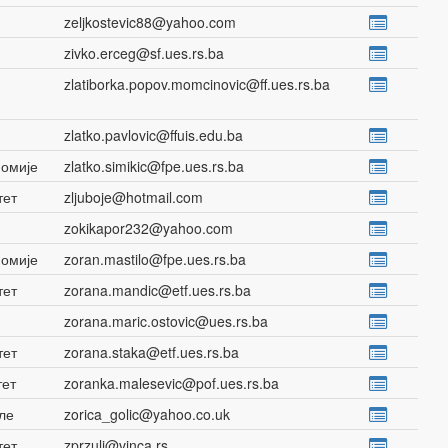
zeljkostevic88@yahoo.com
zivko.erceg@sf.ues.rs.ba
zlatiborka.popov.momcinovic@ff.ues.rs.ba
zlatko.pavlovic@ffuis.edu.ba
номије
zlatko.simikic@fpe.ues.rs.ba
тет
zljuboje@hotmail.com
zokikapor232@yahoo.com
номије
zoran.mastilo@fpe.ues.rs.ba
тет
zorana.mandic@etf.ues.rs.ba
zorana.maric.ostovic@ues.rs.ba
тет
zorana.staka@etf.ues.rs.ba
тет
zoranka.malesevic@pof.ues.rs.ba
але
zorica_golic@yahoo.co.uk
тет
zprzulj@vinca.rs