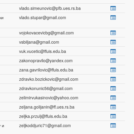
vlado.simeunovic@pfb.ues.rs.ba
ки
vlado.stupar@gmail.com
vojokovacevicbg@gmail.com
vsbiljana@gmail.com
vuk.vucetic@ffuis.edu.ba
zakonopravilo@yandex.com
zana.gavrilovic@ffuis.edu.ba
zdravko.bozickovic@gmail.com
zdravkonunic56@gmail.com
zelimirvukasinovic@yahoo.com
zeljana.golijanin@ff.ues.rs.ba
zeljka.przulj@ffuis.edu.ba
 и
zeljkoddjuric71@gmail.com