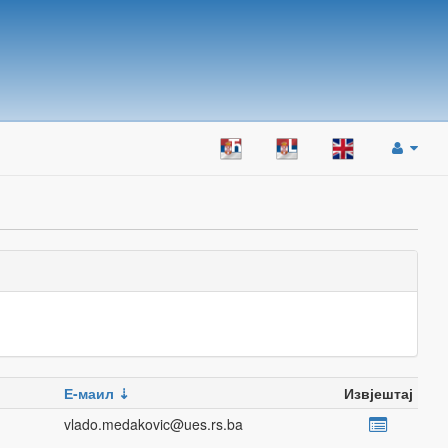
Е-маил
Извјештај
vlado.medakovic@ues.rs.ba