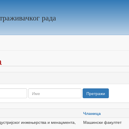
траживачког рада
а
Чланица
ндустријског инжењерства и менаџмента,
Машински факултет