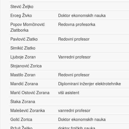
Stević Željko
Erceg Živko
Doktor ekonomskih nauka
Popov Momčinović
Redovna profesorka
Zlatiborka
Pavlović Zlatko
Redovni profesor
Simikić Zlatko
Ljuboje Zoran
Vanredni profesor
Stojanović Zorica
Mastilo Zoran
Redovni profesor
Mandić Zorana
Diplomirani inženjer elektrotehnike
Marić Ostović Zorana
viši asistent
Štaka Zorana
Malešević Zoranka
vanredni profesor
Golić Zorica
Doktor ekonomskih nauka
Pržulj Željko
doktor fizičkih nauka