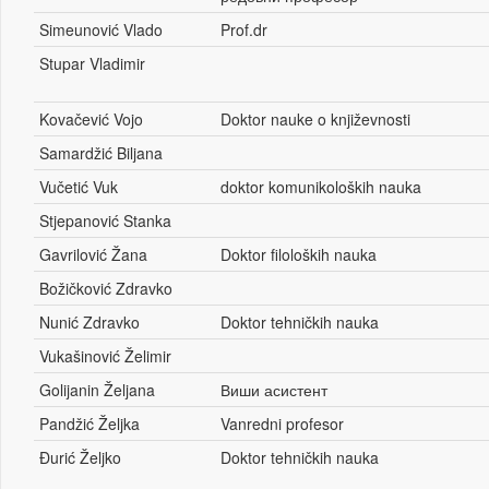
Simeunović Vlado
Prof.dr
Stupar Vladimir
Kovačević Vojo
Doktor nauke o književnosti
Samardžić Biljana
Vučetić Vuk
doktor komunikoloških nauka
Stjepanović Stanka
Gavrilović Žana
Doktor filoloških nauka
Božičković Zdravko
Nunić Zdravko
Doktor tehničkih nauka
Vukašinović Želimir
Golijanin Željana
Виши асистент
Pandžić Željka
Vanredni profesor
Đurić Željko
Doktor tehničkih nauka