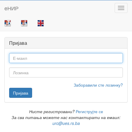
eНИР
Toggl
Пријава
Заборавили сте лозинку?
Нисте регистровани?
Региструјте се
За сва питања можете нас контактирати на емаил:
urc@ues.rs.ba