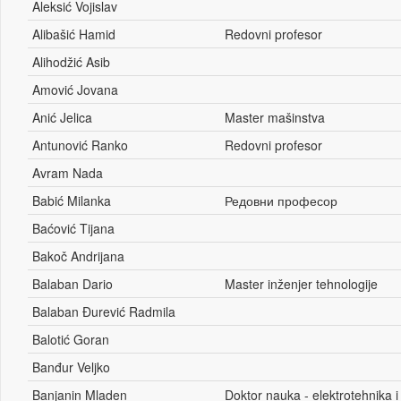
Aleksić Vojislav
Alibašić Hamid
Redovni profesor
Alihodžić Asib
Amović Jovana
Anić Jelica
Master mašinstva
Antunović Ranko
Redovni profesor
Avram Nada
Babić Milanka
Редовни професор
Baćović Tijana
Bakoč Andrijana
Balaban Dario
Master inženjer tehnologije
Balaban Đurević Radmila
Balotić Goran
Banđur Veljko
Banjanin Mladen
Doktor nauka - elektrotehnika 