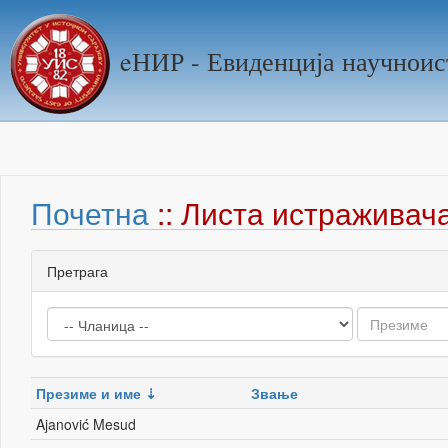
eНИР - Евиденција научноис
Почетна
:: Листа истраживач
Претрага
Презиме и име
Звање
Ajanović Mesud