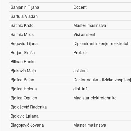
Banjanin Tijana
Docent
Bartula Vladan
Batinić Krsto
Master mašinstva
Batinić Miloš
Viši asistent
Begović Tijana
Diplomirani inženjer elektroteh
Berjan Siniša
Prof. dr
Bilinac Ranko
Bjeković Maja
asistent
Bjelica Bojan
Doktor nauka - fizičko vaspitanj
Bjelica Helena
dipl. inž.
Bjelica Ognjen
Magistar elektrotehnike
Bjelošević Radenka
Bjelović Ljiljana
Blagojević Jovana
Master mašinstva