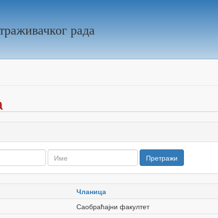
траживачког рада
а
Чланица
Саобраћајни факултет