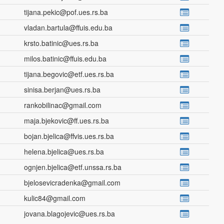
tijana.pekic@pof.ues.rs.ba
vladan.bartula@ffuis.edu.ba
krsto.batinic@ues.rs.ba
milos.batinic@ffuis.edu.ba
tijana.begovic@etf.ues.rs.ba
sinisa.berjan@ues.rs.ba
rankobilinac@gmail.com
maja.bjekovic@ff.ues.rs.ba
bojan.bjelica@ffvis.ues.rs.ba
helena.bjelica@ues.rs.ba
ognjen.bjelica@etf.unssa.rs.ba
bjelosevicradenka@gmail.com
kulic84@gmail.com
jovana.blagojevic@ues.rs.ba