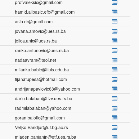
profvaleksic@gmail.com
hamid.alibasic.efb@gmail.com
asib.dr@gmail.com
jovana.amovic@ues.rs.ba
jelica.anic@ues.rs.ba
ranko.antunovic@ues.rs.ba
nadaavram@teol.net
milanka.babic@ffuis.edu.ba
tijanatupesa@hotmail.com
andrijanapavlovic88@yahoo.com
dario.balaban@tfzv.ues.rs.ba
radmilabalaban@yahoo.com
goran.balotic@gmail.com
Veljko.Bandjur@uf.bg.ac.rs
mladen.banjanin@etf.ues.rs.ba