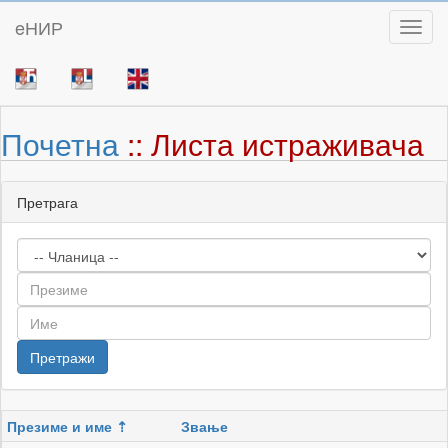
eНИР
Toggl
Почетна
:: Листа истраживача
Претрага
Презиме и име
Звање