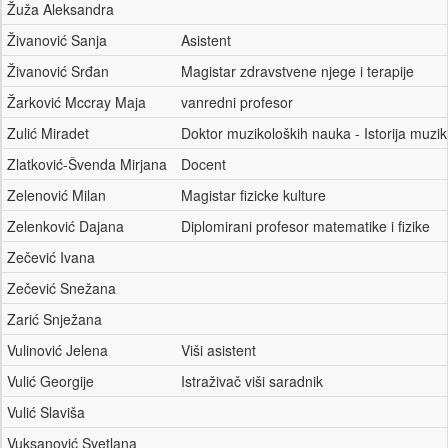
Žuža Aleksandra
Živanović Sanja
Asistent
Živanović Srđan
Magistar zdravstvene njege i terapije
Žarković Mccray Maja
vanredni profesor
Zulić Miradet
Doktor muzikoloških nauka - Istorija muzi
Zlatković-Švenda Mirjana
Docent
Zelenović Milan
Magistar fizicke kulture
Zelenković Dajana
Diplomirani profesor matematike i fizike
Zečević Ivana
Zečević Snežana
Zarić Snježana
Vulinović Jelena
Viši asistent
Vulić Georgije
Istraživač viši saradnik
Vulić Slaviša
Vuksanović Svetlana