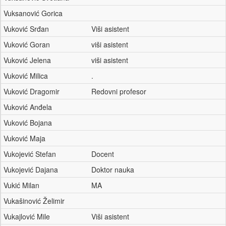
Vuksanović Gorica
Vuković Srđan
Viši asistent
Vuković Goran
viši asistent
Vuković Jelena
viši asistent
Vuković Milica
.
Vuković Dragomir
Redovni profesor
Vuković Anđela
Vuković Bojana
Vuković Maja
Vukojević Stefan
Docent
Vukojević Dajana
Doktor nauka
Vukić Milan
MA
Vukašinović Želimir
Vukajlović Mile
Viši asistent