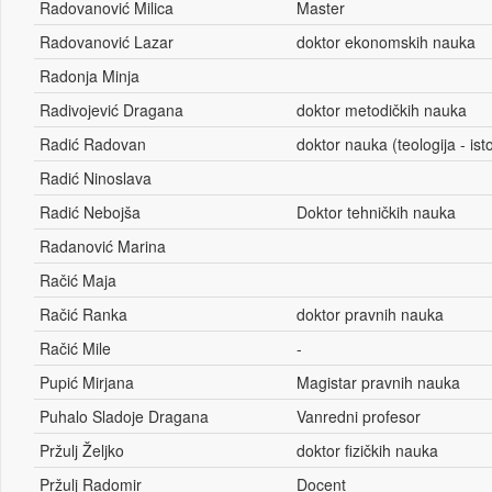
Radovanović Milica
Master
Radovanović Lazar
doktor ekonomskih nauka
Radonja Minja
Radivojević Dragana
doktor metodičkih nauka
Radić Radovan
doktor nauka (teologija - ist
Radić Ninoslava
Radić Nebojša
Doktor tehničkih nauka
Radanović Marina
Račić Maja
Račić Ranka
doktor pravnih nauka
Račić Mile
-
Pupić Mirjana
Magistar pravnih nauka
Puhalo Sladoje Dragana
Vanredni profesor
Pržulj Željko
doktor fizičkih nauka
Pržulj Radomir
Docent