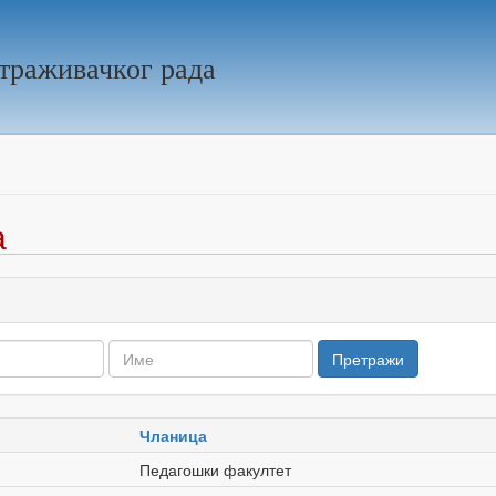
траживачког рада
а
Чланица
Педагошки факултет