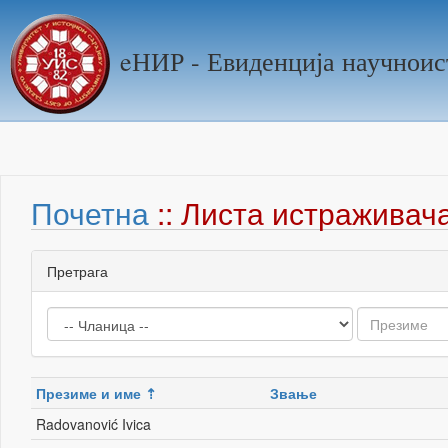
eНИР - Евиденција научноис
Почетна
:: Листа истраживач
Претрага
Презиме и име
Звање
Radovanović Ivica