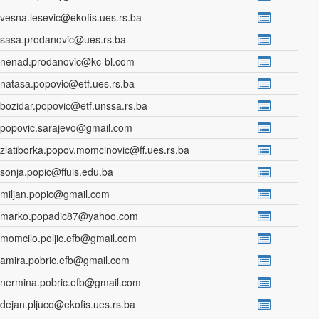
vesna.lesevic@ekofis.ues.rs.ba
sasa.prodanovic@ues.rs.ba
nenad.prodanovic@kc-bl.com
natasa.popovic@etf.ues.rs.ba
bozidar.popovic@etf.unssa.rs.ba
popovic.sarajevo@gmail.com
zlatiborka.popov.momcinovic@ff.ues.rs.ba
sonja.popic@ffuis.edu.ba
miljan.popic@gmail.com
marko.popadic87@yahoo.com
momcilo.poljic.efb@gmail.com
amira.pobric.efb@gmail.com
nermina.pobric.efb@gmail.com
dejan.pljuco@ekofis.ues.rs.ba