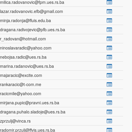
milica.radovanovic@fpm.ues.rs.ba
lazar.radovanovic.efb@gmail.com
minja.radonja@ffuis.edu.ba
dragana.radivojevic@pfb.ues.rs.ba
r_radovan@hotmail.com
ninoslavaradic@yahoo.com
nebojsa.radic@ues.rs.ba
marina.radanovic@ues.rs.ba
majaracic@excite.com
rankaracic@t-com.me
racicmile@yahoo.com
mirjana.pupic@pravni.ues.rs.ba
dragana.puhalo.sladoje@ues.rs.ba
zprzulj@vinca.rs
radomir.przulj@ffvis.ues.rs.ba