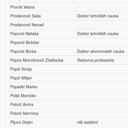
Prorok Vesna
-
Prodanović Saša
Doktor tehničkih nauka
Prodanović Nenad
Popović Nataša
Doktor tehničkih nauka
Popović Božidar
Popović Borka
Doktor ekonomskih nauka
Popov Momčinović Zlatiborka
Redovna profesorka
Popić Sonja
Popić Miljan
Popadić Marko
Poljić Momčilo
Pobrić Amira
Pobrić Nermina
Pljuco Dejan
viši asistent