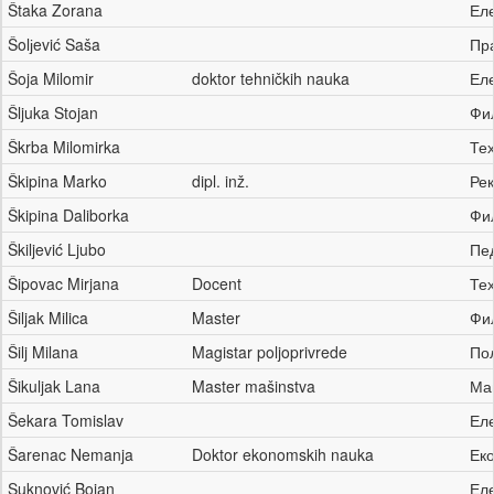
Štaka Zorana
Ел
Šolјević Saša
Пр
Šoja Milomir
doktor tehničkih nauka
Ел
Šljuka Stojan
Фи
Škrba Milomirka
Те
Škipina Marko
dipl. inž.
Ре
Škipina Daliborka
Фи
Škiljević Ljubo
Пе
Šipovac Mirjana
Docent
Те
Šiljak Milica
Master
Фи
Šilj Milana
Magistar poljoprivrede
По
Šikuljak Lana
Master mašinstva
Ма
Šekara Tomislav
Ел
Šarenac Nemanja
Doktor ekonomskih nauka
Ек
Suknović Bojan
Ел