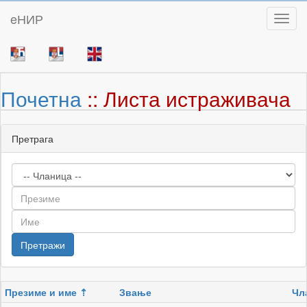
eНИР
Toggl
Почетна
:: Листа истраживача
Претрага
Презиме и име
Звање
Чл