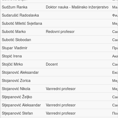
Sudžum Ranka
Doktor nauka - Mašinsko inženjerstvo
Ма
Sudarušić Radoslavka
Фи
Subotić Miletić Svjetlana
Ме
Subotić Marko
Redovni profesor
Са
Subotić Slobodan
Са
Stupar Vladimir
Пр
Stopić Irena
Ака
Stojčić Mirko
Docent
Са
Stojanović Aleksandar
Ек
Stojanović Zorica
Ме
Stojanović Nikola
Vanredni profesor
Ме
Stjepanović Željko
Са
Stjepanović Aleksandar
Vanredni profesor
Са
Stjepanović Stefan
Vanredni profesor
По