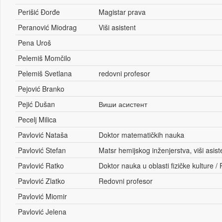
Perišić Đorđe
Magistar prava
Peranović Miodrag
Viši asistent
Pena Uroš
Pelemiš Momčilo
Pelemiš Svetlana
redovni profesor
Pejović Branko
Pejić Dušan
Виши асистент
Pecelj Milica
Pavlović Nataša
Doktor matematičkih nauka
Pavlović Stefan
Matsr hemijskog inženjerstva, viši asis
Pavlović Ratko
Doktor nauka u oblasti fizičke kulture 
Pavlović Zlatko
Redovni profesor
Pavlović Miomir
Pavlović Jelena