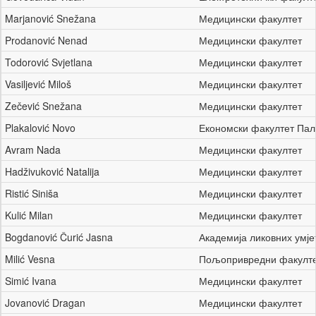
Marjanović Snežana
Медицински факултет
Prodanović Nenad
Медицински факултет
Todorović Svjetlana
Медицински факултет
Vasiljević Miloš
Медицински факултет
Zečević Snežana
Медицински факултет
Plakalović Novo
Економски факултет Па
Avram Nada
Медицински факултет
Hadživuković Natalija
Медицински факултет
Ristić Siniša
Медицински факултет
Kulić Milan
Медицински факултет
Bogdanović Čurić Jasna
Академија ликовних умј
Milić Vesna
Пољопривредни факулт
Simić Ivana
Медицински факултет
Jovanović Dragan
Медицински факултет