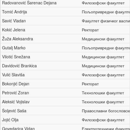
Radovanović Šarenac Dejana
Филозофски факултет
Tomić Andrija
Пољопривредни факулт
Savić Vladan
Факултет физичког васп
Kokić Jelena
Ректорат
Žuža Aleksandra
Медицински факултет
Gutalj Marko
Пољопривредни факулт
Vilotić Snežana
Медицински факултет
Davidović Brankica
Медицински факултет
Vulić Slaviša
Филозофски факултет
Bokonjić Dejan
Ректорат
Petrović Zoran
Технолошки факултет
Aleksić Vojislav
Технолошки факултет
Šolјević Saša
Православни богословск
Jojić Olja
Филозофски факултет
Govedarica Vidan
Електротехнички факулт