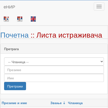
eНИР
Toggl
Почетна
:: Листа истраживача
Претрага
Презиме и име
Звање
Чланица