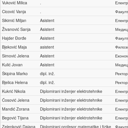
Vuković Milica
.
Електр
Cicović Vanja
.
Факулт
Sikimić Miljan
Asistent
Електр
Živanović Sanja
Asistent
Медиц
Hajder Đorđe
Asistent
Факулт
Bjeković Maja
asistent
Филоз
Simović Jelena
Asistent
Еконо
Kulić Jovan
Asistent
Медиц
Škipina Marko
dipl. inž.
Ректо
Bjelica Helena
dipl. inž.
Ректо
Kukrić Nikola
Diplomirani inženjer elektrotehnike
Електр
Ćosović Jelena
Diplomirani inženjer elektrotehnike
Електр
Mandić Zorana
Diplomirani inženjer elektrotehnike
Електр
Begović Tijana
Diplomirani inženjer elektrotehnike
Електр
Zelenković Dajana
Diplomirani profesor matematike i fizike
Факулт