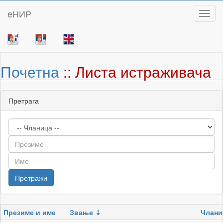
eНИР
Toggl
Почетна
:: Листа истраживача
Претрага
Презиме и име
Звање
Члани