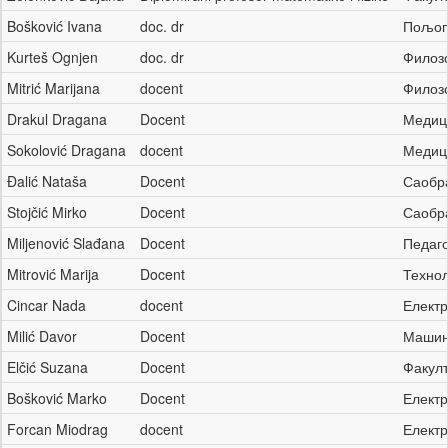
Bošković Ivana
doc. dr
Пољоп
Kurteš Ognjen
doc. dr
Филоз
Mitrić Marijana
docent
Филоз
Drakul Dragana
Docent
Медиц
Sokolović Dragana
docent
Медиц
Đalić Nataša
Docent
Саобр
Stojčić Mirko
Docent
Саобр
Miljenović Slađana
Docent
Педаг
Mitrović Marija
Docent
Техно
Cincar Nada
docent
Електр
Milić Davor
Docent
Машин
Elčić Suzana
Docent
Факулт
Bošković Marko
Docent
Електр
Forcan Miodrag
docent
Електр