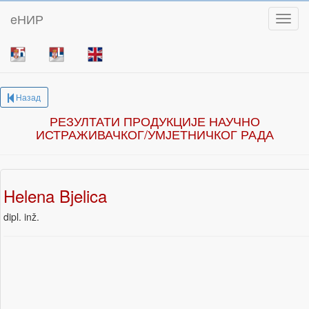
eНИР
Toggl
Назад
РЕЗУЛТАТИ ПРОДУКЦИЈЕ НАУЧНО
ИСТРАЖИВАЧКОГ/УМЈЕТНИЧКОГ РАДА
Helena Bjelica
dipl. inž.