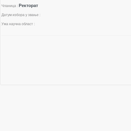
Ректорат
Чланица :
Датум избора у звање :
Ужа научна област :