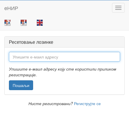
eНИР
Toggl
Ресетовање лозинке
Упишите е-маил адресу коју сте користили приликом
регистрације.
Нисте регистровани?
Региструјте се