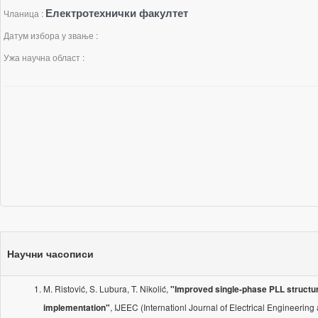
Електротехнички факултет
Чланица :
Датум избора у звање :
Ужа научна област :
Научни часописи
M. Ristović, S. Lubura, T. Nikolić,
"Improved single-phase PLL structu
, IJEEC (Internationl Journal of Electrical Engineering
implementation"