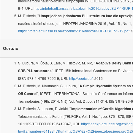
međunarodni naučno-stručni simpozijum INFOTEH-JAHORINA 2016 , Vol
9-4, URL
http://infoteh.etf.unssa.rs.ba/zbornik/2016/radovi/SUP-1/SUP-
M. Ristović,
"Unaprijeđena jednofazna PLL struktura kao dio upravlja
naučno-stručni simpozijum INFOTEH-JAHORINA 2016 , Vol. 15 , No. 1,
http://infoteh.etf.unssa.rs.ba/zbornik/2016/radovi/SUP-1/SUP-1-12.pdf
, 
Остало
S. Lubura, M. Šoja, S. Lale, M. Ristović, M. Ikić,
"Adaptive Delay Bank Fi
, IEEE 15th International Conference on Environm
SRF-PLL structures"
ISBN 978-1-4799-7992-9, URL
http://eeeic.eu/
, 2015
M. Ristović, M. Naumović, S. Lubura,
"A Simple Hydraulic System as 
, ICEST - INTERNATIONAL Scientific Conference on Infor
Off Control"
Technologies (49th; 2014; Niš), Vol. Vol. 2 , pp. 311-314, ISBN 978-8
M. Ristović, S. Lubura, D. Jokić,
"Implementation of Cordic Algorithm
Telecommunications Forum (TELFOR), Vol. 1, No. 1, pp. 875 - 878, IS
10.1109/TELFOR.2012.6419347, URL
http://ieeexplore.ieee.org/xpl/log
tp=&arnumber=6419347&url=http%3A%2F%2Fieeexplore.ieee.org%