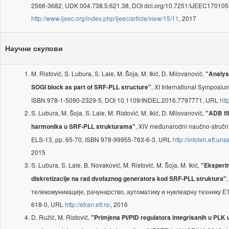
2566-3682, UDK 004.738.5:621.38, DOI doi.org/10.7251/IJEEC17010
http://www.ijeec.org/index.php/ijeec/article/view/15/11
, 2017
Научни скупови
M. Ristović, S. Lubura, S. Lale, M. Šoja, M. Ikić, D. Milovanović,
"Analys
, XI International Symposium
SOGI block as part of SRF-PLL structure"
ISBN 978-1-5090-2329-5, DOI 10.1109/INDEL.2016.7797771, URL
htt
S. Lubura, M. Šoja, S. Lale, M. Ristović, M. Ikić, D. Milovanović,
"ADB fil
, XIV međunarodni naučno-stručni
harmonika u SRF-PLL strukturama"
ELS-13, pp. 65-70, ISBN 978-99955-763-6-3, URL
http://infoteh.etf.u
2015
S. Lubura, S. Lale, B. Novaković, M. Ristović, M. Šoja, M. Ikić,
"Eksperim
diskretizacije na rad dvofaznog generatora kod SRF-PLL struktura"
телекомуникације, рачунарство, аутоматику и нуклеарну технику ЕТ
618-0, URL
http://etran.etf.rs/
, 2016
D. Ružić, M. Ristović,
"Primjena PI/PID regulatora integrisanih u PLK 