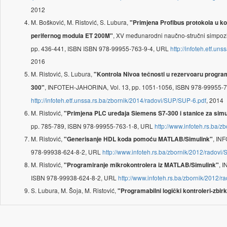
2012
M. Bošković, M. Ristović, S. Lubura,
"Primjena Profibus protokola u ko
, XV međunarodni naučno-stručni simpoz
perifernog modula ET 200M"
pp. 436-441, ISBN ISBN 978-99955-763-9-4, URL
http://infoteh.etf.u
2016
M. Ristović, S. Lubura,
"Kontrola Nivoa tečnosti u rezervoaru progra
, INFOTEH-JAHORINA, Vol. 13, pp. 1051-1056, ISBN 978-99955-
300"
http://infoteh.etf.unssa.rs.ba/zbornik/2014/radovi/SUP/SUP-6.pdf
, 2014
M. Ristović,
"Primjena PLC uređaja Siemens S7-300 i stanice za simul
pp. 785-789, ISBN 978-99955-763-1-8, URL
http://www.infoteh.rs.ba/
M. Ristović,
, IN
"Generisanje HDL koda pomoću MATLAB/Simulink"
978-99938-624-8-2, URL
http://www.infoteh.rs.ba/zbornik/2012/radovi
M. Ristović,
, 
"Programiranje mikrokontrolera iz MATLAB/Simulink"
ISBN 978-99938-624-8-2, URL
http://www.infoteh.rs.ba/zbornik/2012/
S. Lubura, M. Šoja, M. Ristović,
"Programabilni logički kontroleri-zbir