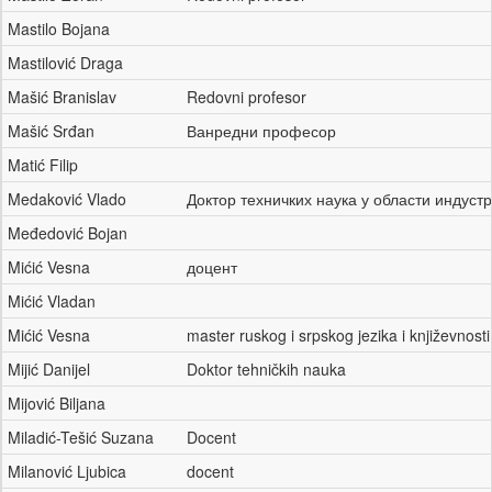
Mastilo Bojana
Mastilović Draga
Mašić Branislav
Redovni profesor
Mašić Srđan
Ванредни професор
Matić Filip
Medaković Vlado
Доктор техничких наука у области индус
Međedović Bojan
Mićić Vesna
доцент
Mićić Vladan
Mićić Vesna
master ruskog i srpskog jezika i književnost
Mijić Danijel
Doktor tehničkih nauka
Mijović Biljana
Miladić-Tešić Suzana
Docent
Milanović Ljubica
docent