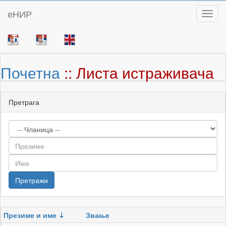
eНИР
Toggl
Почетна
:: Листа истраживача
Претрага
Презиме и име
Звање