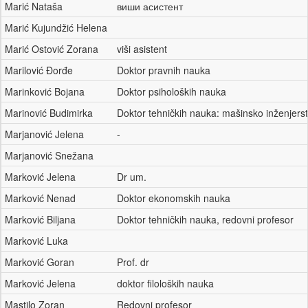
Marić Nataša
виши асистент
Marić Kujundžić Helena
Marić Ostović Zorana
viši asistent
Marilović Đorđe
Doktor pravnih nauka
Marinković Bojana
Doktor psiholoških nauka
Marinović Budimirka
Doktor tehničkih nauka: mašinsko inženjers
Marjanović Jelena
-
Marjanović Snežana
Marković Jelena
Dr um.
Marković Nenad
Doktor ekonomskih nauka
Marković Biljana
Doktor tehničkih nauka, redovni profesor
Marković Luka
Marković Goran
Prof. dr
Marković Jelena
doktor filoloških nauka
Mastilo Zoran
Redovni profesor