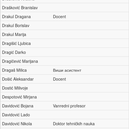
Drašković Branislav
Drakul Dragana
Docent
Drakul Borislav
Drakul Marija
Dragišić Ljubica
Dragić Darko
Dragičević Marijana
Dragaš Milica
Виши асистент
Došić Aleksandar
Docent
Dostić Milivoje
Despotović Mirjana
Davidović Bojana
Vanredni profesor
Davidović Lado
Davidović Nikola
Doktor tehničkih nauka