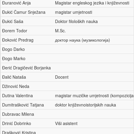
Đuranović Anja
Magistar engleskog jezika i književnosti
Đukić Čamur Snježana
magistar umjetnosti
Đukić Saša
Doktor filoloških nauka
Đorem Todor
M.Sc.
Đoković Predrag
доктор наука (музикологија)
Đogo Darko
Đogo Marko
Đerić Dragičević Borjanka
Đalić Nataša
Docent
Džinović Neda
Dutina Valentina
magistar muzičke umjetnosti (kompozicij
Dumitrašković Tatjana
doktor književnoistorijskih nauka
Dubravac Milena
Drinić Dobrinko
Viši asistent
Drašković Kristina