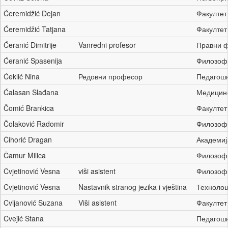
Ćeremidžić Dejan
Факултет
Ćeremidžić Tatjana
Факултет
Ćeranić Dimitrije
Vanredni profesor
Правни 
Ćeranić Spasenija
Филозоф
Ćeklić Nina
Редовни професор
Педагош
Ćalasan Slađana
Медицин
Čomić Brankica
Факултет
Čolaković Radomir
Филозоф
Čihorić Dragan
Академиј
Čamur Milica
Филозоф
Cvjetinović Vesna
viši asistent
Филозоф
Cvjetinović Vesna
Nastavnik stranog jezika i vještina
Техноло
Cvijanović Suzana
Viši asistent
Факултет
Cvejić Stana
Педагош