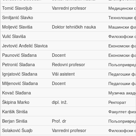
Tomić Slavoljub
Vanredni profesor
Медицински 
Smiljanić Slavko
Технолошки 
Moljević Slaviša
Doktor tehničkih nauka
Машински фа
Vulić Slaviša
Филозофски 
Jevtović Anđelić Slavica
Економски ф
Paunović Slađana
Docent
Економски ф
Petronić Slađana
Redovni profesor
Пољопривред
Ignjatović Slađana
Viši asistent
Педагошки ф
Miljenović Slađana
Docent
Педагошки ф
Kovač Slađana
Музичка ака
Škipina Marko
dipl. inž.
Ректорат
Karišik Siniša
Факултет физ
Berjan Siniša
Prof. dr
Пољопривред
Solaković Šuajb
Vanredni profesor
Филозофски 