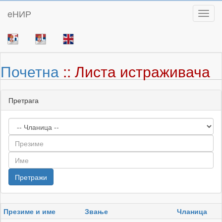
eНИР
Toggl
Почетна
:: Листа истраживача
Претрага
Презиме и име
Звање
Чланица