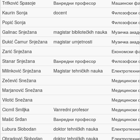
Trifković Spasoje
Ванредни професор
Машински фа
Kaurin Sonja
docent
Филозофски 
Popić Sonja
Филозофски 
Galinac Snježana
magistar bibliotečkih nauka
Музичка ака
Đukić Čamur Snježana
magistar umjetnosti
Музичка ака
Zarić Snježana
Економски фа
Stanar Snježana
Ванредни професор
Филозофски 
Milinković Snježana
Magistar tehničkih nauka
Електротехни
Zečević Snežana
Медицински 
Marjanović Snežana
Медицински 
Vilotić Snežana
Медицински 
Cicmil Smiljka
Vanredni profesor
Медицински 
Mašić Srđan
Ванредни професор
Медицински 
Lubura Slobodan
doktor tehničkih nauka
Електротехни
Obradović Slobodan
doktor tehničkih nauka
Електротехни