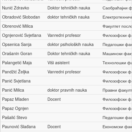
Nunić Zdravko
Doktor tehničkih nauka
Саобраћајни 
Obradović Slobodan
doktor tehničkih nauka
Електротехнич
Obrenović Milica
Факултет посл
Ognjenović Svjetlana
Vanredni profesor
Филозофски ф
Opsenica Sanja
doktor psiholoških nauka
Педагошки фа
Orašanin Goran
Doktor tehničkih nauka
Машински фак
Palangetić Maja
Viši asistent
Технолошки ф
Pandžić Željka
Vanredni profesor
Филозофски ф
Panić Svjetlana
Филозофски ф
Panić Milica
doktor pravnih nauka
Правни факул
Papaz Mladen
Docent
Филозофски ф
Papaz Ognjen
Филозофски ф
Pašalić Stevo
Педагошки фа
Paunović Slađana
Docent
Економски фа