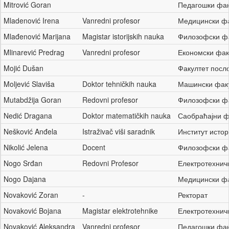
Mitrović Goran
Педагошки фа
Mladenović Irena
Vanredni profesor
Медицински ф
Mlađenović Marijana
Magistar istorijskih nauka
Филозофски ф
Mlinarević Predrag
Vanredni profesor
Економски фа
Mojić Dušan
Факултет посл
Moljević Slaviša
Doktor tehničkih nauka
Машински фак
Mutabdžija Goran
Redovni profesor
Филозофски ф
Nedić Dragana
Doktor matematičkih nauka
Саобраћајни 
Nešković Anđela
Istraživač viši saradnik
Институт истор
Nikolić Jelena
Docent
Филозофски ф
Nogo Srđan
Redovni Profesor
Електротехнич
Nogo Dajana
Медицински ф
Novaković Zoran
-
Ректорат
Novaković Bojana
Magistar elektrotehnike
Електротехнич
Novaković Aleksandra
Vanredni profesor
Педагошки фа