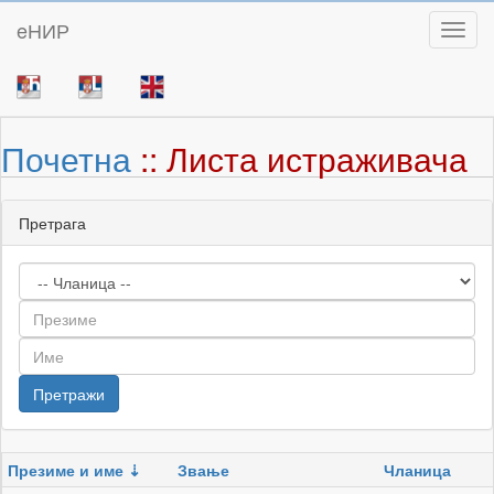
eНИР
Toggl
Почетна
:: Листа истраживача
Претрага
Презиме и име
Звање
Чланица