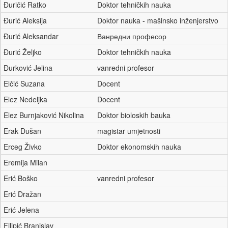
Đuričić Ratko
Doktor tehničkih nauka
Đurić Aleksija
Doktor nauka - mašinsko inženjerstvo
Đurić Aleksandar
Ванредни професор
Đurić Željko
Doktor tehničkih nauka
Đurković Jelina
vanredni profesor
Elčić Suzana
Docent
Elez Nedeljka
Docent
Elez Burnjaković Nikolina
Doktor bioloskih bauka
Erak Dušan
magistar umjetnosti
Erceg Živko
Doktor ekonomskih nauka
Eremija Milan
Erić Boško
vanredni profesor
Erić Dražan
Erić Jelena
Filipić Branislav