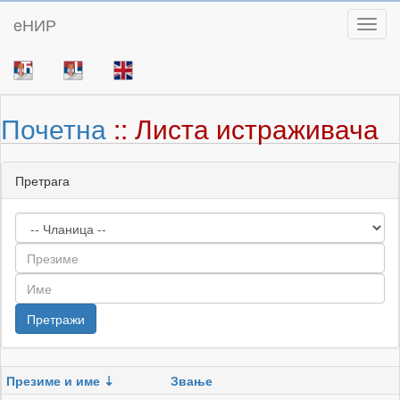
eНИР
Toggl
Почетна
:: Листа истраживача
Претрага
Презиме и име
Звање