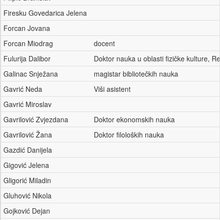
Firesku Govedarica Jelena
Forcan Jovana
Forcan Miodrag
docent
Fulurija Dalibor
Doktor nauka u oblasti fizičke kulture, 
Galinac Snježana
magistar bibliotečkih nauka
Gavrić Neda
Viši asistent
Gavrić Miroslav
Gavrilović Zvjezdana
Doktor ekonomskih nauka
Gavrilović Žana
Doktor filoloških nauka
Gazdić Danijela
Gigović Jelena
Gligorić Miladin
Gluhović Nikola
Gojković Dejan